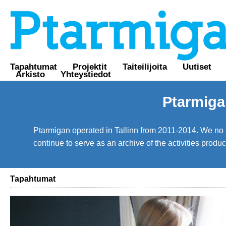
Tapahtumat
Projektit
Taiteilijoita
Uutiset
Arkisto
Yhteystiedot
Ptarmiga
Ptarmigan operated in Tallinn from 2011-2014. We no lo
continue to serve as an archive of the activities prod
Tapahtumat