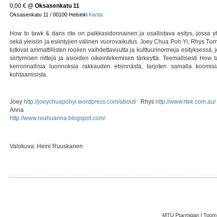
0,00 €
@
Oksasenkatu 11
Oksasenkatu 11 / 00100 Helsinki
Kartta
How to tawk & dans rite on paikkasidonnainen ja osallistava esitys, jossa yh
sekä yleisön ja esiintyjien välinen vuorovaikutus. Joey Chua Poh Yi, Rhys T
tutkivat ammattillisten roolien vaihdettavuutta ja kulttuurinormeja esityksessä, j
siirtymisen riittejä ja asioiden oikeintekemisen tärkeyttä. Teemallisesti How 
kerronnallisia luonnoksia rakkauden etsinnästä, tarjoten samalla koomisi
kohtaamisista.
Joey
http://joeychuapohyi.wordpress.com/about/
Rhys
http://www.rtek.com.au/
Anna
http://www.rouhuanna.blogspot.com/
Valokuva: Heini Ruuskanen
MTÜ Ptarmigan | Toom-K