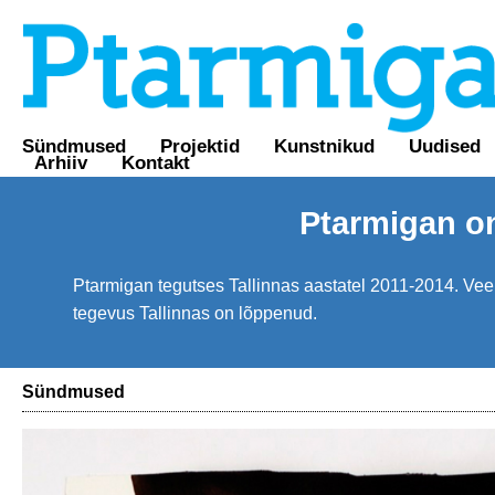
Sündmused
Projektid
Kunstnikud
Uudised
Arhiiv
Kontakt
Ptarmigan o
Ptarmigan tegutses Tallinnas aastatel 2011-2014. Veebi
tegevus Tallinnas on lõppenud.
Sündmused