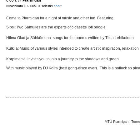
0,00 €
@
Ptarmigan
Nilsiänkatu 10 / 00510 Helsinki
Kaart
Come to Ptarmigan for a night of music and other fun. Featuring:
Sipsi: Two Samulies are the experts of c-casette lofi boogie
Hilma Glad ja Sähkömuna: songs for the poems written by Tiina Lehikoinen
Kulkija: Music of various styles intended to create artistic inspiration, relaxatio
Korpimetsä: invites you to join a journey to the shadows and green.
With music played by DJ Koira (best gong-disco ever). This is a potluck so plea
MTÜ Ptarmigan | Toom-K